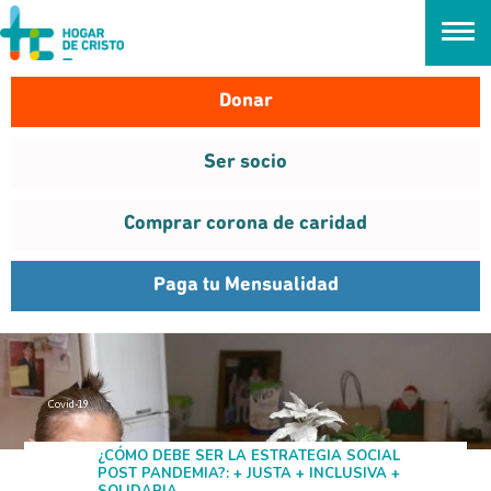
займ онлайн без проверок
Donar
Ser socio
Comprar corona de caridad
Paga tu Mensualidad
Covid-19
CRÓNICA
¿CÓMO DEBE SER LA ESTRATEGIA SOCIAL
Jul
POST PANDEMIA?: + JUSTA + INCLUSIVA +
2020