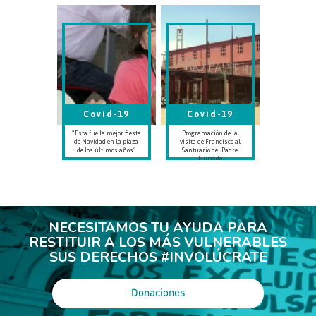
Covid-19
Covid-19
“Esta fue la mejor fiesta
Programación de la
de Navidad en la plaza
visita de Francisco al
de los últimos años”
Santuario del Padre
Hurtado
NECESITAMOS TU AYUDA PARA
RESTITUIR A LOS MÁS VULNERABLES
SUS DERECHOS #INVOLÚCRATE
Donaciones