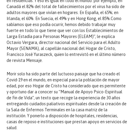
en residencias. Y eso es igual en todo el mundo: por ejemplo, en
Canadá el 82% del total de fallecimientos por el virus ha sido de
adultos mayores que vivían en hogares. En España, el 65%; en
Irlanda, el 60%. En Suecia, el 49% y en Hong Kong, el 85%.Como
sabíamos que eso podía ocurrir, hemos debido trabajar muy
fuerte en todo lo que tiene que ver con los Establecimientos de
Larga Estadía para Personas Mayores (ELEAM)”, le explica
Octavio Vergara, director nacional del Servicio para el Adulto
Mayor (SENAMA), al capellán nacional del Hogar de Cristo,
Francisco José Yuraszeck, quien lo entrevistó en el último número
de revista Mensaje.
Morir solo ha sido parte del luctuoso paisaje que ha creado el
Covid-19 en el mundo, en especial para la población de mayor
edad, por eso Hogar de Cristo ha considerado que es permitente
y oportuno dar a conocer su “Manual de Apoyo Psico-Espiritual
de Fin de Vida”, un texto que recoge la experiencia de 30 años
entregando cuidados paliativos espirituales desde la creación de
la Sala de Enfermos Terminales en la casa matriz de la
institución. Y ponerlo a disposición de hospitales, residencias,
casas de reposo e instituciones que prestan apoyo en servicios de
salud.