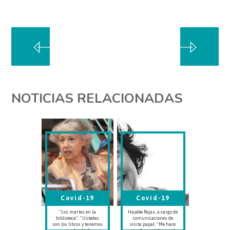
NOTICIAS RELACIONADAS
Covid-19
Covid-19
“Los martes en la
Haydée Rojas, a cargo de
biblioteca”: “Ustedes
comunicaciones de
son los libros y tenemos
visita papal: “Me hace