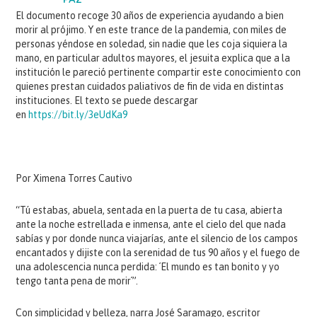
PAZ
El documento recoge 30 años de experiencia ayudando a bien
morir al prójimo. Y en este trance de la pandemia, con miles de
personas yéndose en soledad, sin nadie que les coja siquiera la
mano, en particular adultos mayores, el jesuita explica que a la
institución le pareció pertinente compartir este conocimiento con
quienes prestan cuidados paliativos de fin de vida en distintas
instituciones. El texto se puede descargar
en
https://bit.ly/3eUdKa9
Por Ximena Torres Cautivo
“Tú estabas, abuela, sentada en la puerta de tu casa, abierta
ante la noche estrellada e inmensa, ante el cielo del que nada
sabías y por donde nunca viajarías, ante el silencio de los campos
encantados y dijiste con la serenidad de tus 90 años y el fuego de
una adolescencia nunca perdida: ´El mundo es tan bonito y yo
tengo tanta pena de morir´”.
Con simplicidad y belleza, narra José Saramago, escritor