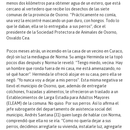
menos dos kilómetros para obtener agua de un estero, que está
cercano al vertedero que recibe los desechos de las siete
comunas de la provincia de Osorno. “Prácticamente no comía,
una vez la encontré mascando un pan duro, con hongos. Todo lo
que le daban, ella se lo entregaba a sus perros”, dice el
presidente de la Sociedad Protectora de Animales de Osorno,
Osvaldo Cea.
Pocos meses atrás, un incendio en la casa de un vecino en Curaco,
dejó sin luz la mediagua de Norma. Su amiga Herminda se la topó
pocos días después y Norma le reveló: “Tengo miedo, vecina. Hay
un hombre que ronda fuera de mi casa, me está amenazando, no
sé qué hacer”. Herminda le ofreció alojar en su casa, pero ella se
negó. “Yo nunca voy a dejar a mis perros”. Esta misma negativa se
llevó el municipio de Osorno, que, además de entregarle
colchones, frazadas y alimentos, le ofrecieron un traslado a un
Establecimientos de Larga Estadía para Adultos Mayores
(ELEAM) de la comuna. No quiso. Por sus perros. Así lo afirma el
jefe subrogante del departamento de asistencia social del
municipio, Andrés Santana (31) quien luego de hablar con Norma,
comprendió que ella no se iría. “Como no quería dejar a sus
perros, decidimos arreglarle su vivienda, instalarle luz, agregarle