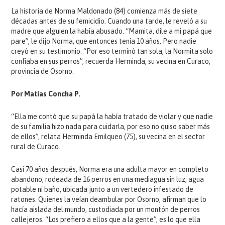
La historia de Norma Maldonado (84) comienza más de siete
décadas antes de su femicidio. Cuando una tarde, le reveló a su
madre que alguien la había abusado. “Mamita, dile a mi papá que
pare”, le dijo Norma, que entonces tenía 10 años. Pero nadie
creyó en su testimonio. “Por eso terminó tan sola, la Normita solo
confiaba en sus perros”, recuerda Herminda, su vecina en Curaco,
provincia de Osorno.
Por Matías Concha P.
“Ella me contó que su papá la había tratado de violar y que nadie
de su familia hizo nada para cuidarla, por eso no quiso saber más
de ellos”, relata Herminda Emilqueo (75), su vecina en el sector
rural de Curaco.
Casi 70 años después, Norma era una adulta mayor en completo
abandono, rodeada de 16 perros en una mediagua sin luz, agua
potable ni baño, ubicada junto a un vertedero infestado de
ratones. Quienes la veían deambular por Osorno, afirman que lo
hacía aislada del mundo, custodiada por un montón de perros
callejeros. “Los prefiero a ellos que a la gente”, es lo que ella