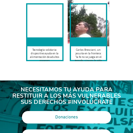
Tecnología solidaria:
Carlos Bresciani, un
dispositivo ayuda en la
jesuita en la frontera:
alimentación de adultos
"la fe no se juega en el
mayores
templo, sino en la vida
cotidiana"
NECESITAMOS TU AYUDA PARA
RESTITUIR A LOS MÁS VULNERABLES
SUS DERECHOS #INVOLÚCRATE
Donaciones