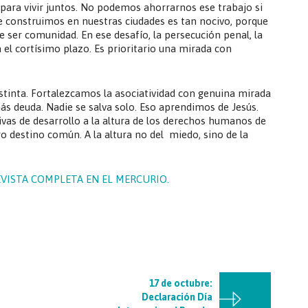
s para vivir juntos. No podemos ahorrarnos ese trabajo si
e construimos en nuestras ciudades es tan nocivo, porque
e ser comunidad. En ese desafío, la persecución penal, la
a el cortísimo plazo. Es prioritario una mirada con
tinta. Fortalezcamos la asociatividad con genuina mirada
s deuda. Nadie se salva solo. Eso aprendimos de Jesús.
as de desarrollo a la altura de los derechos humanos de
ro destino común. A la altura no del miedo, sino de la
EVISTA COMPLETA EN EL MERCURIO.
17 de octubre:
Declaración Día