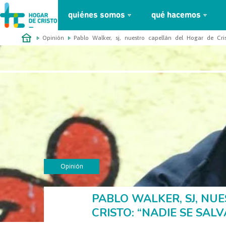
quiénes somos
qué hacemos
займ онлайн без проверок
Opinión
Pablo Walker, sj, nuestro capellán del Hogar de Cri
Opinión
Oct
PABLO WALKER, SJ, NU
CRISTO: “NADIE SE SAL
2017