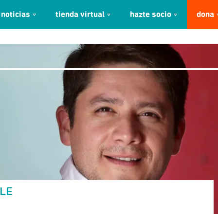
noticias
tienda virtual
hazte socio
dona
LE