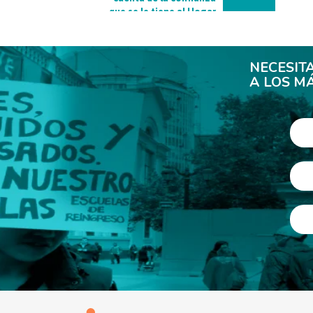
que se le tiene al Hogar
de Cristo”.
NECESIT
A LOS M