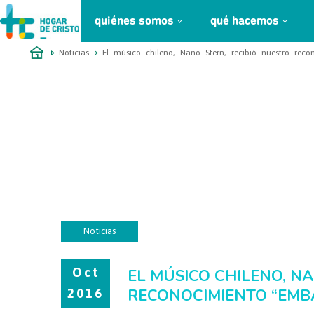
quiénes somos
qué hacemos
займ онлайн без проверок
Noticias
El músico chileno, Nano Stern, recibió nuestro rec
Noticias
Oct
EL MÚSICO CHILENO, N
RECONOCIMIENTO “EMBA
2016