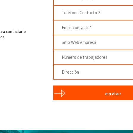
para contactarte
ios