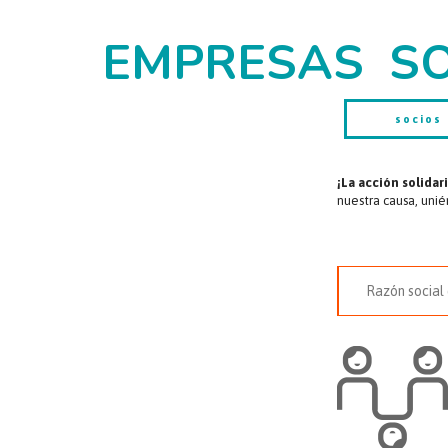
EMPRESAS S
socios
¡La acción solidar
nuestra causa, uni