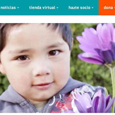
noticias
tienda virtual
hazte socio
dona