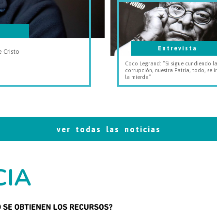
Entrevista
 Cristo
Coco Legrand: “Si sigue cundiendo l
corrupción, nuestra Patria, todo, se i
la mierda”
ver todas las noticias
CIA