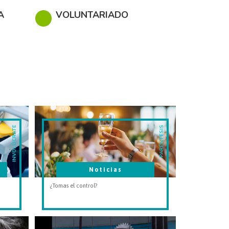
Play!
A
VOLUNTARIADO
INVOLÚCRATE
PARÉNTESIS
Noticias
¿Tomas el control?