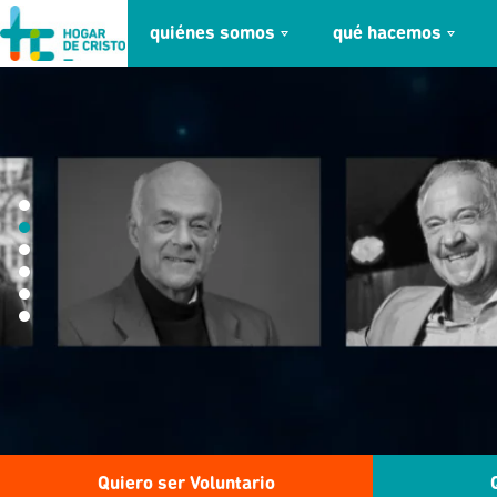
quiénes somos
qué hacemos
займ онлайн без проверок
Quiero ser Voluntario