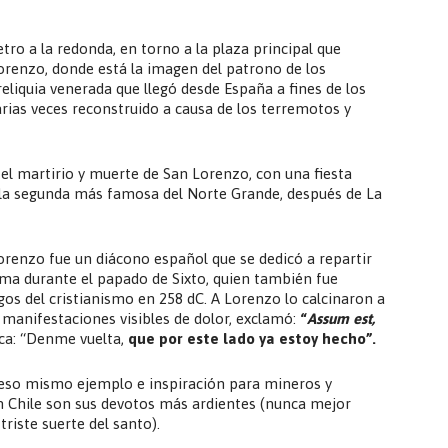
ro a la redonda, en torno a la plaza principal que
Lorenzo, donde está la imagen del patrono de los
eliquia venerada que llegó desde España a fines de los
varias veces reconstruido a causa de los terremotos y
l martirio y muerte de San Lorenzo, con una fiesta
 es la segunda más famosa del Norte Grande, después de La
renzo fue un diácono español que se dedicó a repartir
ma durante el papado de Sixto, quien también fue
os del cristianismo en 258 dC. A Lorenzo lo calcinaron a
sin manifestaciones visibles de dolor, exclamó:
“
Assum est,
fica: “Denme vuelta,
que por este lado ya estoy hecho”.
 eso mismo ejemplo e inspiración para mineros y
 en Chile son sus devotos más ardientes (nunca mejor
 triste suerte del santo).