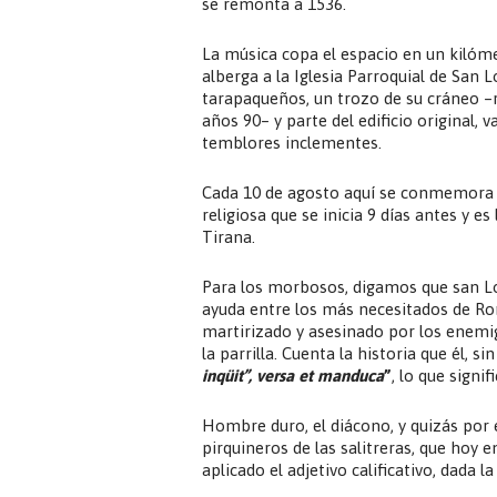
se remonta a 1536.
La música copa el espacio en un kilómet
alberga a la Iglesia Parroquial de San 
tarapaqueños, un trozo de su cráneo –r
años 90– y parte del edificio original, 
temblores inclementes.
Cada 10 de agosto aquí se conmemora e
religiosa que se inicia 9 días antes y
Tirana.
Para los morbosos, digamos que san Lo
ayuda entre los más necesitados de Ro
martirizado y asesinado por los enemig
la parrilla. Cuenta la historia que él, 
inqüit”, versa et manduca
”
, lo que signi
Hombre duro, el diácono, y quizás por
pirquineros de las salitreras, que hoy
aplicado el adjetivo calificativo, dada la