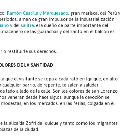
ico,
Ramón Castilla y Marquesado
, gran mariscal del Perú y
períodos, amén de gran impulsor de la industrialización
uano
y del
salitre
, era dueño de parte importante del
almacenero de las guarachas y del santo en el balcón es
 o restituirle sus derechos.
OLORES DE LA SANTIDAD
 que el visitante se topa a cada rato en Iquique, en alto
n cualquier barrio, de repente, te salen a saludar
e lado a lado de la calle. Son los colores de san Lorenzo,
ños veneran desde hace siglos, aunque la devoción se
odestas, en los mercados, en las ferias, colgada en el
la alicaída Zofri de Iquique y tanto como los migrantes
plazas de la ciudad.