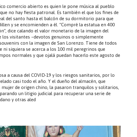
nico comercio abierto es quien le pone música al pueblo
 que no hay fiesta patronal. Es también el que los fines de
al del santo hasta el balcón de su dormitorio para que
odillen y se encomienden a él. “Compré la estatua en 400
ón”, dice calando el valor monetario de la imagen del
ue los visitantes –devotos genuinos o simplemente
 souvenirs con la imagen de San Lorenzo. Tiene de todos
e ni siquiera se acerca a los 100 mil peregrinos que
empos normales y que ojalá puedan hacerlo este agosto de
osa a causa del COVID-19 y los riesgos sanitarios, por lo
elado casi todo el año. Y el dueño del almacén, que
 mujer de origen chino, la pasaron tranquilos y solitarios,
rando un litigio judicial para recuperar una serie de
edano y otras aled