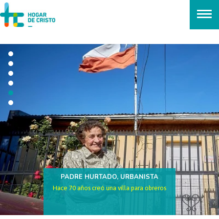
займ онлайн без проверок
PADRE HURTADO, URBANISTA
Hace 70 años creó una villa para obreros