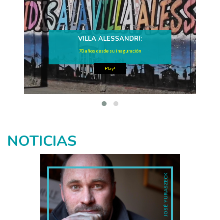
VILLA ALESSANDRI:
70 años desde su inaguración
Play!
NOTICIAS
JOSÉ YURASZECK