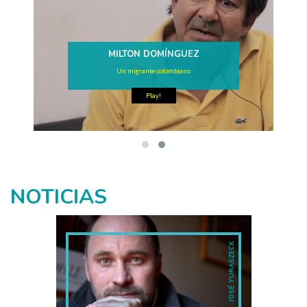
MILTON DOMÍNGUEZ
Un migrante colombiano
Play!
NOTICIAS
JOSÉ YURASZECK