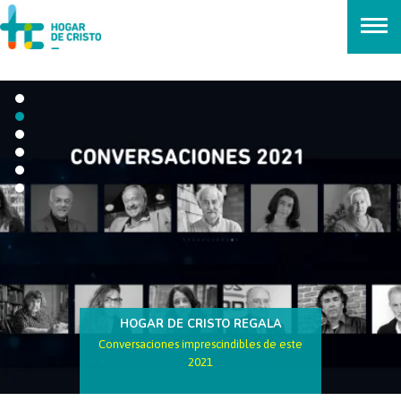
займ онлайн без проверок
HOGAR DE CRISTO REGALA
OMAR AGUAYO
Conversaciones imprescindibles de este
El fotógrafo de los preferidos de Dios
2021