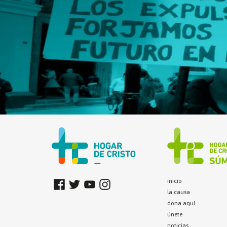
inicio
la causa
dona aquí
únete
noticias