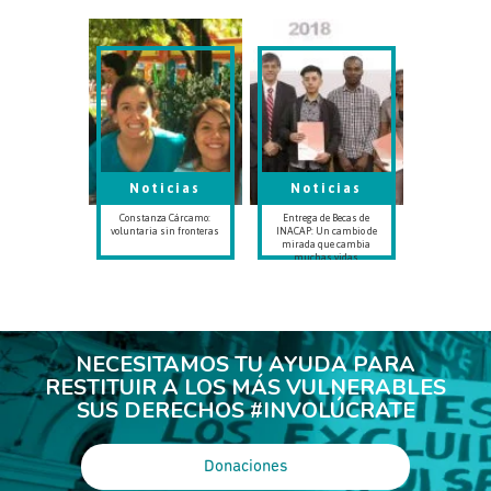
Noticias
Noticias
Constanza Cárcamo:
Entrega de Becas de
voluntaria sin fronteras
INACAP: Un cambio de
mirada que cambia
muchas vidas
NECESITAMOS TU AYUDA PARA
RESTITUIR A LOS MÁS VULNERABLES
SUS DERECHOS #INVOLÚCRATE
Donaciones