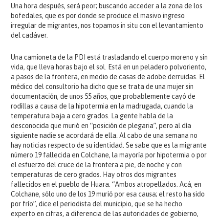
Una hora después, será peor; buscando acceder a la zona de los
bofedales, que es por donde se produce el masivo ingreso
irregular de migrantes, nos topamos in situ con el levantamiento
del cadáver.
Una camioneta de la PDI está trasladando el cuerpo moreno y sin
vida, que lleva horas bajo el sol. Está en un peladero polvoriento,
a pasos de la frontera, en medio de casas de adobe derruidas. El
médico del consultorio ha dicho que se trata de una mujer sin
documentación, de unos 55 años, que probablemente cayó de
rodillas a causa de la hipotermia en la madrugada, cuando la
temperatura baja a cero grados. La gente habla de la
desconocida que murió en “posición de plegaria”, pero al día
siguiente nadie se acordará de ella. Al cabo de una semana no
hay noticias respecto de su identidad. Se sabe que es la migrante
número 19 fallecida en Colchane, la mayoría por hipotermia o por
el esfuerzo del cruce de la frontera a pie, de noche y con
temperaturas de cero grados. Hay otros dos migrantes
fallecidos en el pueblo de Huara. “Ambos atropellados. Acá, en
Colchane, sólo uno de los 19 murió por esa causa; el resto ha sido
por frío”, dice el periodista del municipio, que se ha hecho
experto en cifras, a diferencia de las autoridades de gobierno,