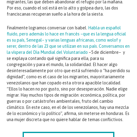
migrantes, las que deben abandonar el refugio por la mañana.
Por eso, cuando el sol está en lo alto y golpea duro, las dos
franciscanas recuperan sueño a la hora de la siesta.
Finalmente logramos conversar con Isabel.
Habla un español
fluido, pero además lo hace en francés –que es la lengua oficial
es su país, Senegal– y varias lenguas africanas, como wolof y
serer, dentro de las 23 que se utilizan en sus país
.
Conversamos en
la víspera del Día Mundial del Voluntariado
–5 de diciembre– y
se explaya contando qué significa para ella, para su
congregación y para el mundo, la solidaridad. El hacer algo
desinteresadamente por otro que está sufriendo o “ha perdido su
dignidad”, como es el caso de los migrantes, mayoritariamente
venezolanos que han copado esta otrora apacible localidad.
“Ellos lo hacen no por gusto, sino por desesperación. Nadie elige
migrar. Hay muchos tipos de migración: económica, política, por
guerras o por catástrofes ambientales, fruto del cambio
climático. En este caso, en el de los venezolanos, hay una mezcla
de lo económico y lo político”, afirma, sin meterse en honduras. Es
una mujer discreta que no quiere hablar de temas conflictivos.