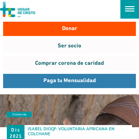
займ онлайн без проверок
Donar
Ser socio
Comprar corona de caridad
Paga tu Mensualidad
Entrevista
ISABEL DIOQF
ISABEL DIOQF: VOLUNTARIA AFRICANA EN
Dic
COLCHANE
2021