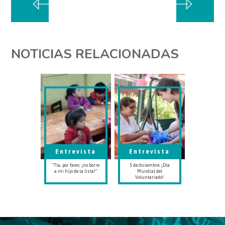
NOTICIAS RELACIONADAS
Entrevista
Entrevista
“Tía, por favor, ¡no borre
5 de diciembre: ¡Día
a mi hijo de la lista!”
Mundial del
Voluntariado!