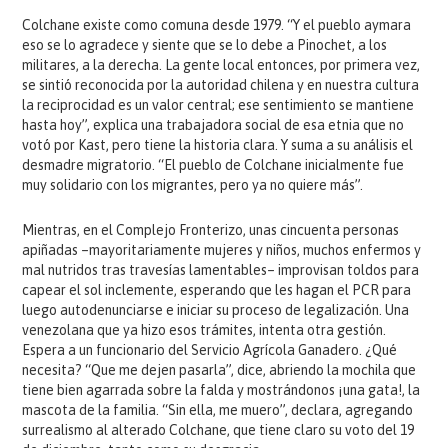
Colchane existe como comuna desde 1979. “Y el pueblo aymara
eso se lo agradece y siente que se lo debe a Pinochet, a los
militares, a la derecha. La gente local entonces, por primera vez,
se sintió reconocida por la autoridad chilena y en nuestra cultura
la reciprocidad es un valor central; ese sentimiento se mantiene
hasta hoy”, explica una trabajadora social de esa etnia que no
votó por Kast, pero tiene la historia clara. Y suma a su análisis el
desmadre migratorio. “El pueblo de Colchane inicialmente fue
muy solidario con los migrantes, pero ya no quiere más”.
Mientras, en el Complejo Fronterizo, unas cincuenta personas
apiñadas –mayoritariamente mujeres y niños, muchos enfermos y
mal nutridos tras travesías lamentables– improvisan toldos para
capear el sol inclemente, esperando que les hagan el PCR para
luego autodenunciarse e iniciar su proceso de legalización. Una
venezolana que ya hizo esos trámites, intenta otra gestión.
Espera a un funcionario del Servicio Agrícola Ganadero. ¿Qué
necesita? “Que me dejen pasarla”, dice, abriendo la mochila que
tiene bien agarrada sobre la falda y mostrándonos ¡una gata!, la
mascota de la familia. “Sin ella, me muero”, declara, agregando
surrealismo al alterado Colchane, que tiene claro su voto del 19