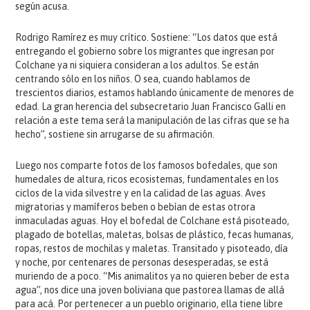
según acusa.
Rodrigo Ramírez es muy crítico. Sostiene: “Los datos que está
entregando el gobierno sobre los migrantes que ingresan por
Colchane ya ni siquiera consideran a los adultos. Se están
centrando sólo en los niños. O sea, cuando hablamos de
trescientos diarios, estamos hablando únicamente de menores de
edad. La gran herencia del subsecretario Juan Francisco Galli en
relación a este tema será la manipulación de las cifras que se ha
hecho”, sostiene sin arrugarse de su afirmación.
Luego nos comparte fotos de los famosos bofedales, que son
humedales de altura, ricos ecosistemas, fundamentales en los
ciclos de la vida silvestre y en la calidad de las aguas. Aves
migratorias y mamíferos beben o bebían de estas otrora
inmaculadas aguas. Hoy el bofedal de Colchane está pisoteado,
plagado de botellas, maletas, bolsas de plástico, fecas humanas,
ropas, restos de mochilas y maletas. Transitado y pisoteado, día
y noche, por centenares de personas desesperadas, se está
muriendo de a poco. “Mis animalitos ya no quieren beber de esta
agua”, nos dice una joven boliviana que pastorea llamas de allá
para acá. Por pertenecer a un pueblo originario, ella tiene libre