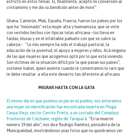
estricto en estos temas. Él, finalmente, aceptó mi conversión al
cristianismo y me dio su bendición antes de morir”.
Ghana, Camerún, Mali, España, Francia, fueron los países por los
que ha “misionado” esta mujer alta y buenamoza, que se viste
con vestidos hechos con típicas telas africana –los lleva en
faldas, blusas y en el infaltable pañuelo con que se cubre la
cabeza– . “Lo mío siempre ha sido el trabajo pastoral, la
educación de la juventud, el apoyo a mujeres y niños. Acá ninguna
de las que mujeres que acogemos optó por lo que está viviendo.
Son víctimas de la situación difícil por la que pasan sus países”,
sostiene Isabel, quien asiente cuando le comentamos lo raro que
le debe resultar a ella este desierto tan diferente al africano.
MIGRAR HASTA CON LA GATA
El mismo día en que pusimos un pie en el pueblo, nos enteramos:
una mujer sin identificación fue encontrada muerta en Pisiga
Carpa Viejo, sector Cerrito Prieto, a un costado del Complejo
Fronterizo de Colchane, región de Tarapacá.
“Es la muerte
número 19 del año”, nos dice Rodrigo Ramírez, periodista de la
Municipalidad, mostrándonos unas fotos que no quisiéramos ver.