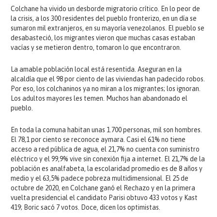
Colchane ha vivido un desborde migratorio crítico. En lo peor de
la crisis, a los 300 residentes del pueblo fronterizo, en un día se
sumaron mil extranjeros, en su mayoría venezolanos. El pueblo se
desabasteció, los migrantes vieron que muchas casas estaban
vacías y se metieron dentro, tomaron lo que encontraron.
La amable población local está resentida. Aseguran en la
alcaldía que el 98 por ciento de las viviendas han padecido robos.
Por eso, los colchaninos ya no miran a los migrantes; los ignoran.
Los adultos mayores les temen. Muchos han abandonado el
pueblo.
En toda la comuna habitan unas 1.700 personas, mil son hombres.
El 78,1 por ciento se reconoce aymara. Casi el 61% no tiene
acceso a red pública de agua, el 21,7% no cuenta con suministro
eléctrico y el 99,9% vive sin conexión fija a internet. El 21,7% de la
población es analfabeta, la escolaridad promedio es de 8 años y
medio y el 63,5% padece pobreza multidimensional. El 25 de
octubre de 2020, en Colchane ganó el Rechazo y en la primera
vuelta presidencial el candidato Parisi obtuvo 433 votos y Kast
419; Boric sacó 7 votos. Doce, dicen los optimistas.