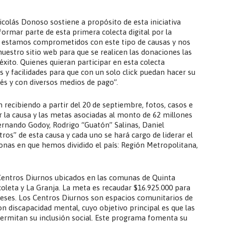
icolás Donoso sostiene a propósito de esta iniciativa
rmar parte de esta primera colecta digital por la
e estamos comprometidos con este tipo de causas y nos
nuestro sitio web para que se realicen las donaciones las
xito. Quienes quieran participar en esta colecta
 y facilidades para que con un solo click puedan hacer su
rés y con diversos medios de pago”.
 recibiendo a partir del 20 de septiembre, fotos, casos e
r la causa y las metas asociadas al monto de 62 millones
Fernando Godoy, Rodrigo “Guatón” Salinas, Daniel
ros” de esta causa y cada uno se hará cargo de liderar el
zonas en que hemos dividido el país: Región Metropolitana,
Centros Diurnos ubicados en las comunas de Quinta
coleta y La Granja. La meta es recaudar $16.925.000 para
eses. Los Centros Diurnos son espacios comunitarios de
 discapacidad mental, cuyo objetivo principal es que las
permitan su inclusión social. Este programa fomenta su