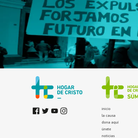
inicio
la causa
dona aquí
únete
noticias