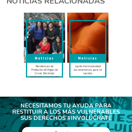
NOTICIAS RELACIONADAS
Noticias
Noticias
Residencias de
Ley de mortinato elevó
Protección de Hogar de
las ceremonias para no
Cristo: Del olvido
nacidos
negligente a una lucidez
permanente
NECESITAMOS TU AYUDA PARA
RESTITUIR A LOS MÁS VULNERABLES
SUS DERECHOS #INVOLÚCRATE