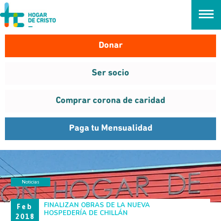
займ онлайн без проверок
Donar
Ser socio
Comprar corona de caridad
Paga tu Mensualidad
Noticias
CHILLÁN
FINALIZAN OBRAS DE LA NUEVA
Feb
HOSPEDERÍA DE CHILLÁN
2018