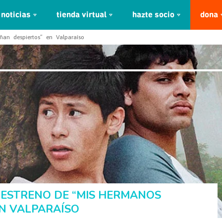
noticias
tienda virtual
hazte socio
dona
an despiertos” en Valparaíso
 ESTRENO DE “MIS HERMANOS
EN VALPARAÍSO