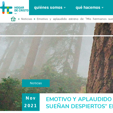
quiénes somos
qué hacemos
займ онлайн без проверок
Noticias
Emotivo y aplaudido estreno de “Mis hermanos sueñ
Noticias
Nov
EMOTIVO Y APLAUDIDO
SUEÑAN DESPIERTOS” 
2021