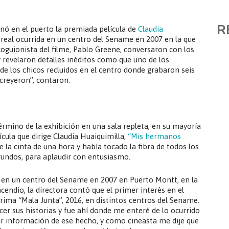
R
enó en el puerto la premiada película de
Claudia
 real ocurrida en un centro del Sename en 2007 en la que
coguionista del filme, Pablo Greene, conversaron con los
y revelaron detalles inéditos como que uno de los
e los chicos recluidos en el centro donde grabaron seis
 creyeron”, contaron.
érmino de la exhibición en una sala repleta, en su mayoría
ícula que dirige Claudia Huaiquimilla,
“Mis hermanos
e la cinta de una hora y había tocado la fibra de todos los
gundos, para aplaudir con entusiasmo.
a en un centro del Sename en 2007 en Puerto Montt, en la
cendio, la directora contó que el primer interés en el
ima “Mala Junta”, 2016, en distintos centros del Sename.
cer sus historias y fue ahí donde me enteré de lo ocurrido
r información de ese hecho, y como cineasta me dije que