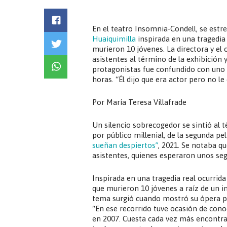
En el teatro Insomnia-Condell, se estr
Huaiquimilla
inspirada en una tragedia
murieron 10 jóvenes. La directora y el 
asistentes al término de la exhibición 
protagonistas fue confundido con uno d
horas. “Él dijo que era actor pero no le
Por María Teresa Villafrade
Un silencio sobrecogedor se sintió al t
por público millenial, de la segunda pel
sueñan despiertos”
, 2021. Se notaba qu
asistentes, quienes esperaron unos se
Inspirada en una tragedia real ocurrid
que murieron 10 jóvenes a raíz de un in
tema surgió cuando mostró su ópera pr
“En ese recorrido tuve ocasión de cono
en 2007. Cuesta cada vez más encontra