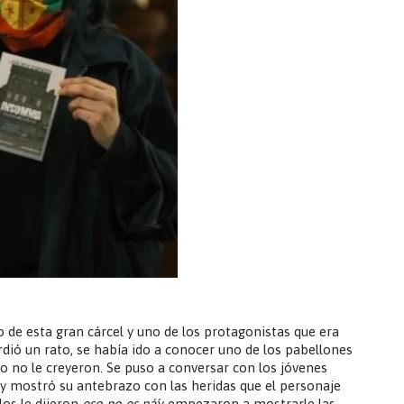
 de esta gran cárcel y uno de los protagonistas que era
rdió un rato, se había ido a conocer uno de los pabellones
ro no le creyeron. Se puso a conversar con los jóvenes
y mostró su antebrazo con las heridas que el personaje
los le dijeron
eso no es ná´
y empezaron a mostrarle las