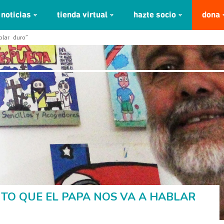
noticias
tienda virtual
hazte socio
dona
blar duro”
NTO QUE EL PAPA NOS VA A HABLAR