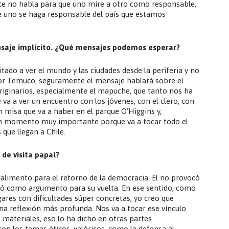
ace no habla para que uno mire a otro como responsable,
e uno se haga responsable del país que estamos
nsaje implícito. ¿Qué mensajes podemos esperar?
tado a ver el mundo y las ciudades desde la periferia y no
por Temuco, seguramente el mensaje hablará sobre el
riginarios, especialmente el mapuche, que tanto nos ha
va a ver un encuentro con los jóvenes, con el clero, con
ran misa que va a haber en el parque O’Higgins y,
 un momento muy importante porque va a tocar todo el
que llegan a Chile.
de visita papal?
n alimento para el retorno de la democracia. Él no provocó
rvió como argumento para su vuelta. En ese sentido, como
gares con dificultades súper concretas, yo creo que
a reflexión más profunda. Nos va a tocar ese vínculo
materiales, eso lo ha dicho en otras partes.
on los temas éticos, valóricos, como la defensa al