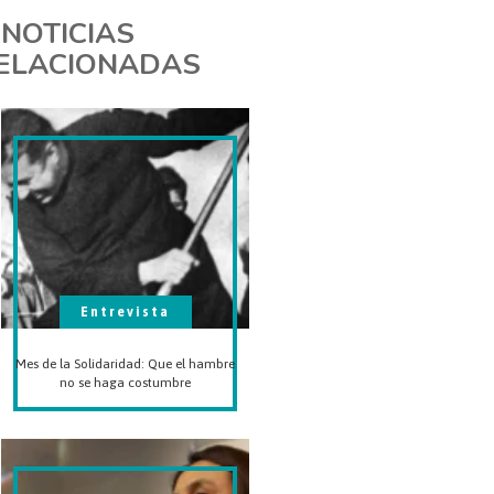
NOTICIAS
ELACIONADAS
Entrevista
Mes de la Solidaridad: Que el hambre
no se haga costumbre