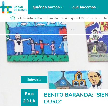
quiénes somos
qué hacemos
займ онлайн без проверок
Entrevista
Benito Baranda: “Siento que el Papa nos va a ha
Entrevista
Ene
BENITO BARANDA: “SIE
DURO”
2018