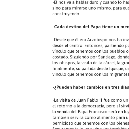
-Él nos va a hablar duro y cuando lo h
sino para mirarse uno mismo, para qu
construyendo.
-Cada destino del Papa tiene un me
-Desde que él era Arzobispo nos ha invi
desde el centro. Entonces, partiendo 
vínculo que tenemos con los pueblos o
costado. Siguiendo por Santiago, donde 
los obispos, la visita de la cárcel, la g
finalmente, su partida desde Iquique,
vinculo que tenemos con los migrantes 
-¿Pueden haber cambios en tres días 
-La visita de Juan Pablo II fue como u
el retorno a la democracia, pero sí si
la venida del Papa Francisco será en lu
también servirá como alimento para un
pernicioso que tenemos con los bienes 
Seguramente lo va a vincular también c