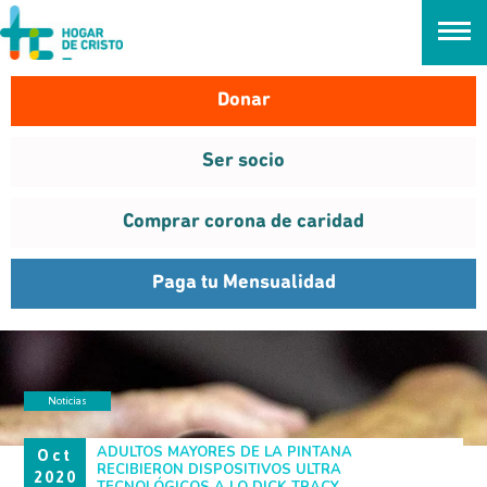
займ онлайн без проверок
Donar
Ser socio
Comprar corona de caridad
Paga tu Mensualidad
Noticias
#INVOLÚCRATE
ADULTOS MAYORES DE LA PINTANA
Oct
RECIBIERON DISPOSITIVOS ULTRA
2020