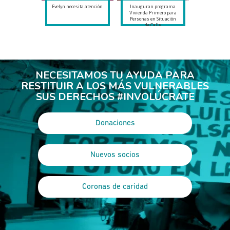
Evelyn necesita atención
Inauguran programa
Vivienda Primero para
Personas en Situación
de Calle
NECESITAMOS TU AYUDA PARA
RESTITUIR A LOS MÁS VULNERABLES
SUS DERECHOS #INVOLÚCRATE
Donaciones
Nuevos socios
Coronas de caridad