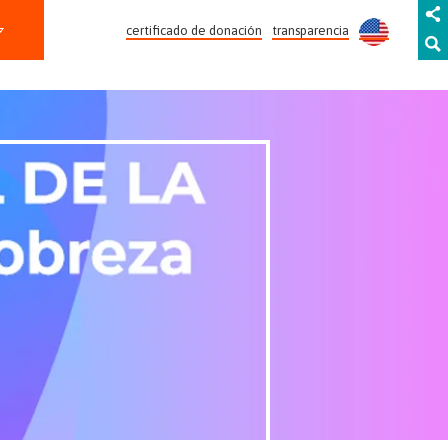
certificado de donación
transparencia
POBREZA