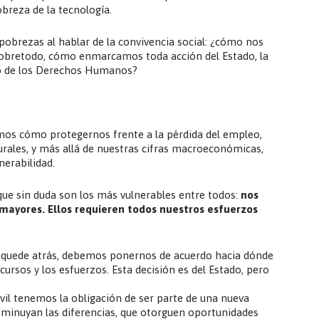
obreza de la tecnología.
obrezas al hablar de la convivencia social: ¿cómo nos
sobretodo, cómo enmarcamos toda acción del Estado, la
rco de los Derechos Humanos?
emos cómo protegernos frente a la pérdida del empleo,
rales, y más allá de nuestras cifras macroeconómicas,
nerabilidad.
ue sin duda son los más vulnerables entre todos:
nos
s mayores. Ellos requieren todos nuestros esfuerzos
e quede atrás, debemos ponernos de acuerdo hacia dónde
cursos y los esfuerzos. Esta decisión es del Estado, pero
ivil tenemos la obligación de ser parte de una nueva
isminuyan las diferencias, que otorguen oportunidades