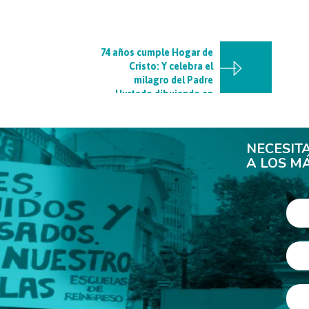
74 años cumple Hogar de
Cristo: Y celebra el
milagro del Padre
Hurtado dibujando en
Plaza Ñuñoa
NECESIT
A LOS M