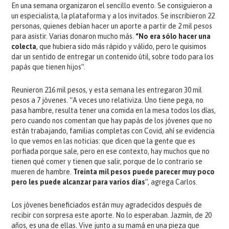
En una semana organizaron el sencillo evento. Se consiguieron a
un especialista, la plataforma y a los invitados. Se inscribieron 22
personas, quienes debían hacer un aporte a partir de 2 mil pesos
para asistir. Varias donaron mucho más.
“No era sólo hacer una
colecta
, que hubiera sido más rápido y válido, pero le quisimos
dar un sentido de entregar un contenido útil, sobre todo para los
papás que tienen hijos”.
Reunieron 216 mil pesos, y esta semana les entregaron 30 mil
pesos a 7 jóvenes. “A veces uno relativiza. Uno tiene pega, no
pasa hambre, resulta tener una comida en la mesa todos los días,
pero cuando nos comentan que hay papás de los jóvenes que no
están trabajando, familias completas con Covid, ahí se evidencia
lo que vemos en las noticias: que dicen que la gente que es
porfiada porque sale, pero en ese contexto, hay muchos que no
tienen qué comer y tienen que salir, porque de lo contrario se
mueren de hambre.
Treinta mil pesos puede parecer muy poco
pero les puede alcanzar para varios días
”, agrega Carlos.
Los jóvenes beneficiados están muy agradecidos después de
recibir con sorpresa este aporte. No lo esperaban. Jazmín, de 20
años, es una de ellas. Vive junto a su mamá en una pieza que