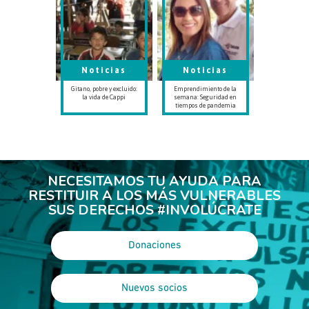
Noticias
Noticias
Gitano, pobre y excluido:
Emprendimiento de la
la vida de Cappi
semana: Seguridad en
tiempos de pandemia
NECESITAMOS TU AYUDA PARA
RESTITUIR A LOS MÁS VULNERABLES
SUS DERECHOS #INVOLÚCRATE
Donaciones
Nuevos socios