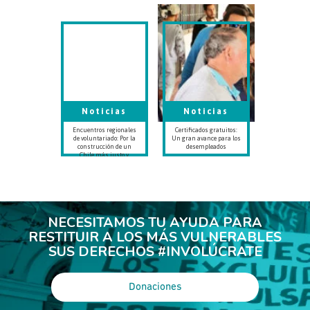
Noticias
Noticias
Encuentros regionales
Certificados gratuitos:
de voluntariado: Por la
Un gran avance para los
construcción de un
desempleados
Chile más justo y
solidario
NECESITAMOS TU AYUDA PARA
RESTITUIR A LOS MÁS VULNERABLES
SUS DERECHOS #INVOLÚCRATE
Donaciones