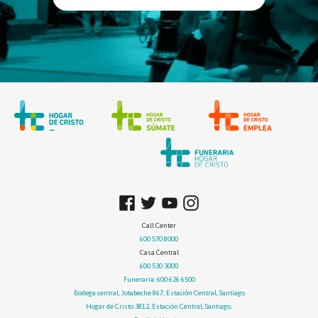
Call Center
600 570 8000
Casa Central
600 530 3000
Funeraria: 600 626 6500
Bodega central, Jotabeche 867, Estación Central, Santiago
Hogar de Cristo 3812, Estación Central, Santiago.