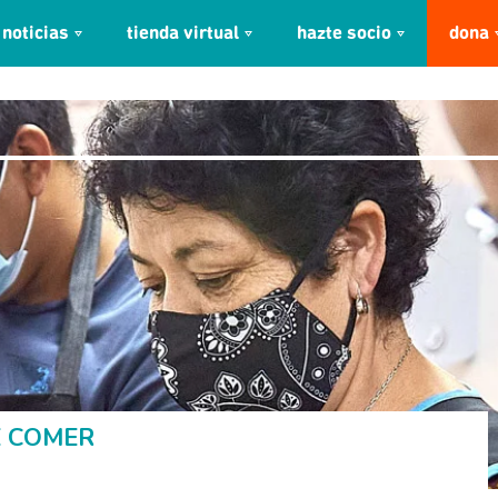
noticias
tienda virtual
hazte socio
dona
E COMER