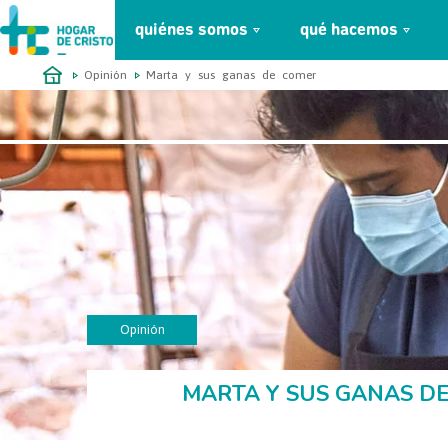
quiénes somos
qué hacemos
займ онлайн без проверок
Opinión
Marta y sus ganas de comer
Opinión
May
MARTA Y SUS GANAS D
2021