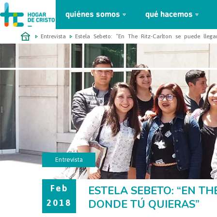
quiénes somos
qué hacemos
займ онлайн без проверок
Entrevista
Estela Sebeto: “En The Ritz-Carlton se puede lleg
Entrevista
Feb
ESTELA SEBETO: “EN TH
DONDE TÚ QUIERAS”
2018