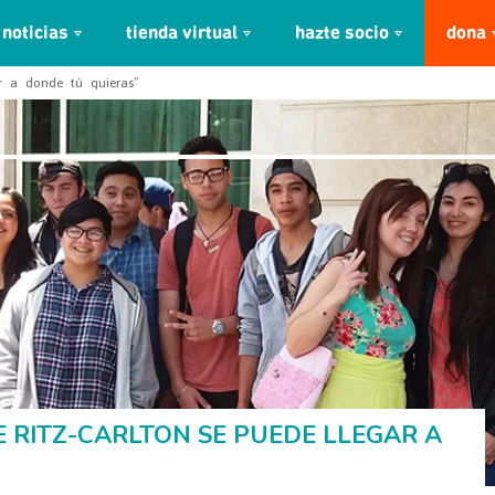
noticias
tienda virtual
hazte socio
dona
ar a donde tú quieras”
E RITZ-CARLTON SE PUEDE LLEGAR A