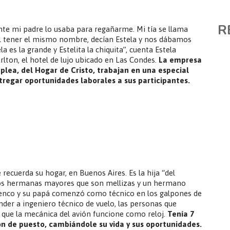
R
e mi padre lo usaba para regañarme. Mi tía se llama
 al tener el mismo nombre, decían Estela y nos dábamos
a es la grande y Estelita la chiquita”, cuenta Estela
rlton, el hotel de lujo ubicado en Las Condes.
La empresa
lea, del Hogar de Cristo, trabajan en una especial
tregar oportunidades laborales a sus participantes.
e recuerda su hogar, en Buenos Aires. Es la hija “del
 dos hermanas mayores que son mellizas y un hermano
enco y su papá comenzó como técnico en los galpones de
nder a ingeniero técnico de vuelo, las personas que
 que la mecánica del avión funcione como reloj.
Tenía 7
on de puesto, cambiándole su vida y sus oportunidades.