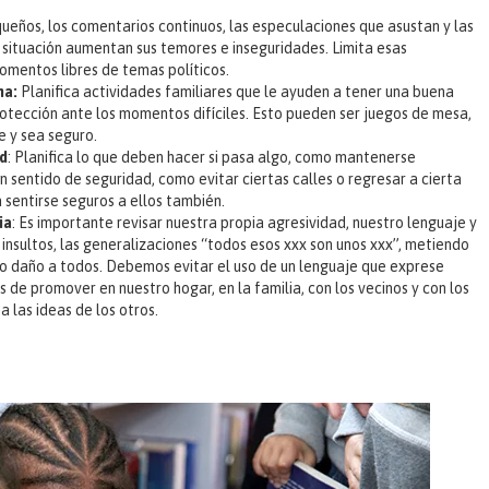
queños, los comentarios continuos, las especulaciones que asustan y las
situación aumentan sus temores e inseguridades. Limita esas
momentos libres de temas políticos.
na:
Planifica actividades familiares que le ayuden a tener una buena
rotección ante los momentos difíciles. Esto pueden ser juegos de mesa,
te y sea seguro.
ad
: Planifica lo que deben hacer si pasa algo, como mantenerse
 sentido de seguridad, como evitar ciertas calles o regresar a cierta
á sentirse seguros a ellos también.
ia
: Es importante revisar nuestra propia agresividad, nuestro lenguaje y
insultos, las generalizaciones “todos esos xxx son unos xxx”, metiendo
do daño a todos. Debemos evitar el uso de un lenguaje que exprese
s de promover en nuestro hogar, en la familia, con los vecinos y con los
 las ideas de los otros.