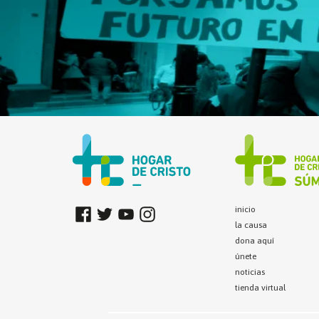
inicio
la causa
dona aquí
únete
noticias
tienda virtual