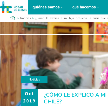
quiénes somos
qué hacemos
займ онлайн без проверок
Noticias
¿Cómo le explico a mi hijo pequeño la crisis que v
Noticias
Oct
¿CÓMO LE EXPLICO A MI
CHILE?
2019