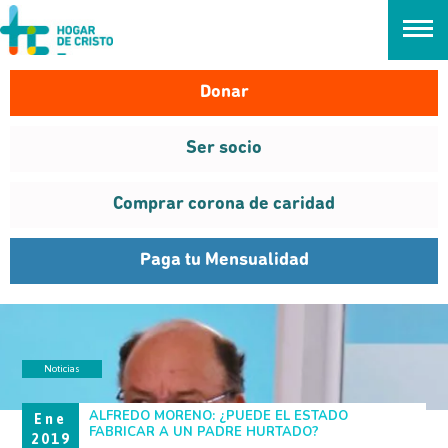
займ онлайн без проверок
Donar
Ser socio
Comprar corona de caridad
Paga tu Mensualidad
Noticias
#INVOLÚCRATE
ALFREDO MORENO: ¿PUEDE EL ESTADO
Ene
FABRICAR A UN PADRE HURTADO?
2019