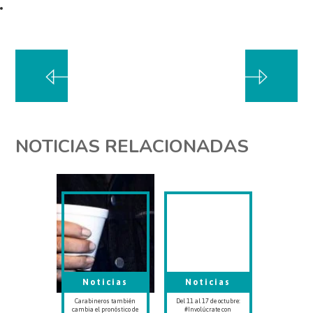
NOTICIAS RELACIONADAS
Noticias
Noticias
Carabineros también
Del 11 al 17 de octubre:
cambia el pronóstico de
#Involúcrate con