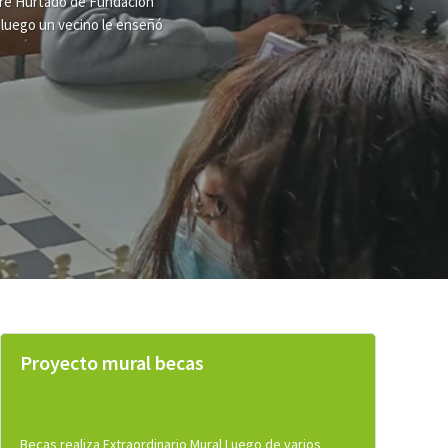
s y jóvenes en situación de
 de tres mil personas, que
mático”.
Proyecto mural becas
Becas realiza Extraordinario Mural Luego de varios