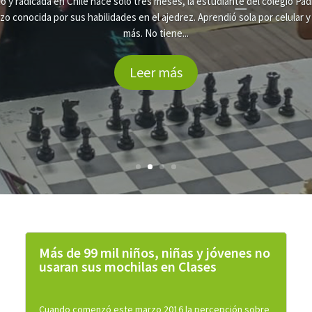
isto cumple 29 años luchando contra la exclusión educativa de niño, niña
 brevemente sobre cómo nace esta entidad que anualmente atiende a más
ginadas por un sistema educativo rígido y poco tolerante con “el proble
Más de 99 mil niños, niñas y jóvenes no
usaran sus mochilas en Clases
Cuando comenzó este marzo 2016 la percepción sobre