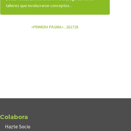
talleres que involucraron conceptos...
«PRIMERA PÁGINA
«
...
26
27
28
Colabora
Hazte Socio