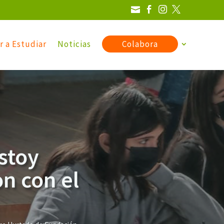




r a Estudiar
Noticias
Colabora