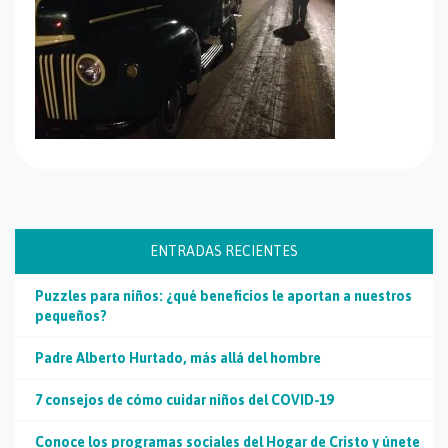
ENTRADAS RECIENTES
Puzzles para niños: ¿qué beneficios le aportan a nuestros
pequeños?
Padre Alberto Hurtado, más allá del hombre
7 consejos de cómo cuidar niños del COVID-19
Conoce los programas sociales del Hogar de Cristo y únete